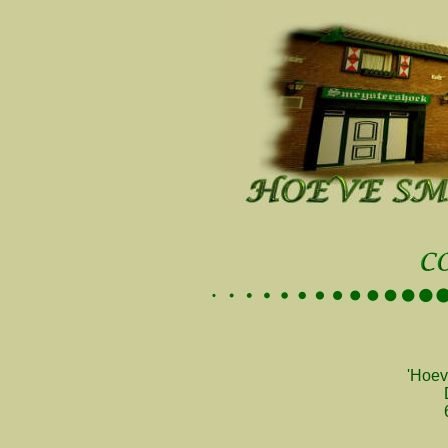
'Hoev
D
6